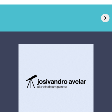
GPA, dono do Pão
RN confirma 2º
de Açúcar e Extra,
caso de superfungo
pede recuperação
Candida auris e
extrajudicial de R$
investiga falha em
4,5 bi
limpeza hospitalar