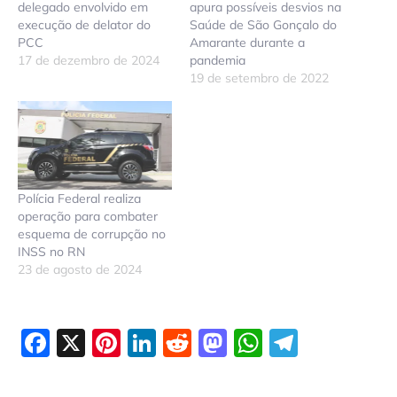
delegado envolvido em
apura possíveis desvios na
execução de delator do
Saúde de São Gonçalo do
PCC
Amarante durante a
17 de dezembro de 2024
pandemia
19 de setembro de 2022
Polícia Federal realiza
operação para combater
esquema de corrupção no
INSS no RN
23 de agosto de 2024
Facebook
X
Pinterest
LinkedIn
Reddit
Mastodon
WhatsAp
Telegr