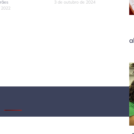
rães
3 de outubro de 2024
e 2022
don
tsApp
elegram
a