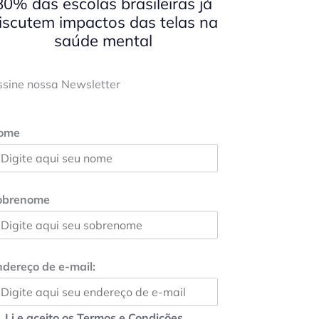
80% das escolas brasileiras já
iscutem impactos das telas na
saúde mental
ssine nossa Newsletter
ome
obrenome
dereço de e-mail:
Li e aceito os Termos e Condições.