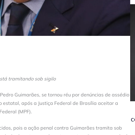
stá tramitando sob sigilo
Pedro Guimarães, se tornou réu por denúncias de assédio
 estatal, após a Justiça Federal de Brasília aceitar a
Federal (MPF).
c
idos, pois a ação penal contra Guimarães tramita sob