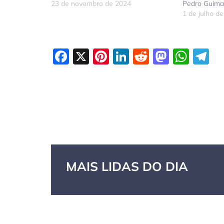
23 de novembro de 2024
Pedro Guima
1 de julho d
Facebook
X
Pinterest
LinkedIn
Reddit
Masto
Wha
T
MAIS LIDAS DO DIA