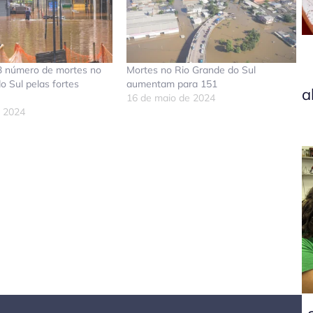
3 número de mortes no
Mortes no Rio Grande do Sul
o Sul pelas fortes
aumentam para 151
a
16 de maio de 2024
e 2024
don
tsApp
elegram