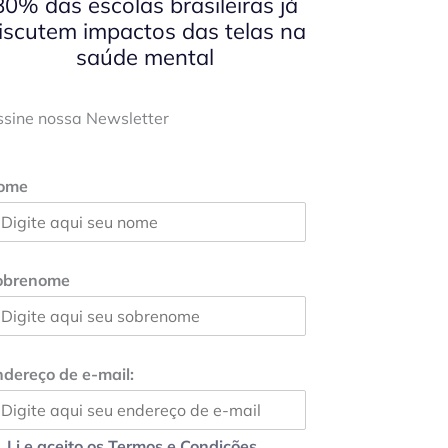
80% das escolas brasileiras já
iscutem impactos das telas na
saúde mental
ssine nossa Newsletter
ome
obrenome
dereço de e-mail:
Li e aceito os Termos e Condições.