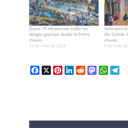
Quase 70 mil pessoas estão em
Sobe para 8
abrigos gaúchos devido às fortes
Rio Grande d
chuvas
chuvas
11 de maio de 2024
6 de maio d
Facebook
X
Pinterest
LinkedIn
Reddit
Masto
Wha
T