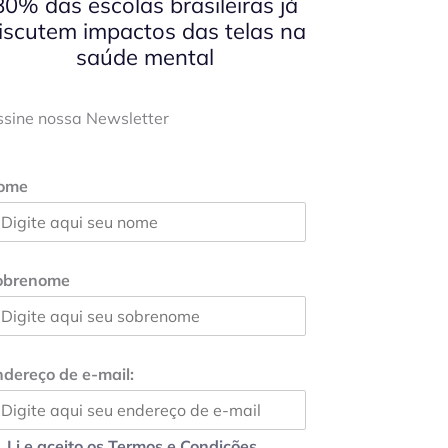
80% das escolas brasileiras já
iscutem impactos das telas na
saúde mental
ssine nossa Newsletter
ome
obrenome
dereço de e-mail:
Li e aceito os Termos e Condições.