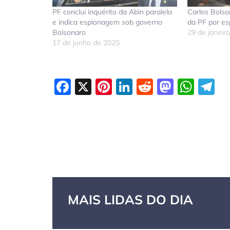
PF conclui inquérito da Abin paralela
Carlos Bolso
e indica espionagem sob governo
da PF por es
Bolsonaro
29 de janeir
17 de junho de 2025
Facebook
X
Pinterest
LinkedIn
Reddit
Masto
Wha
T
MAIS LIDAS DO DIA