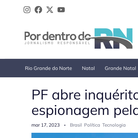
Ir
para
o
conteúdo
Rio Grande do Norte
Natal
Grande Natal
PF abre inquérit
espionagem pela
mar 17, 2023
Brasil
Política
Tecnologia