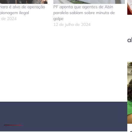
naro é alvo de operação
PF aponta que agentes de Abin
pionagem ilegal
paralela sabiam sobre minuta de
o de 2024
golpe
12 de julho de 2024
a
don
tsApp
elegram