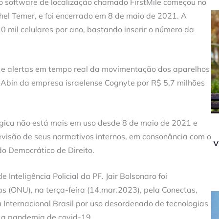
o software de localização chamado FirstMile começou no
hel Temer, e foi encerrado em 8 de maio de 2021. A
 mil celulares por ano, bastando inserir o número da
o e alertas em tempo real da movimentação dos aparelhos
 Abin da empresa israelense Cognyte por R$ 5,7 milhões
ógica não está mais em uso desde 8 de maio de 2021 e
visão de seus normativos internos, em consonância com o
v
do Democrático de Direito.
 Inteligência Policial da PF. Jair Bolsonaro foi
 (ONU), na terça-feira (14.mar.2023), pela Conectas,
a Internacional Brasil por uso desordenado de tecnologias
e a pandemia de covid-19.