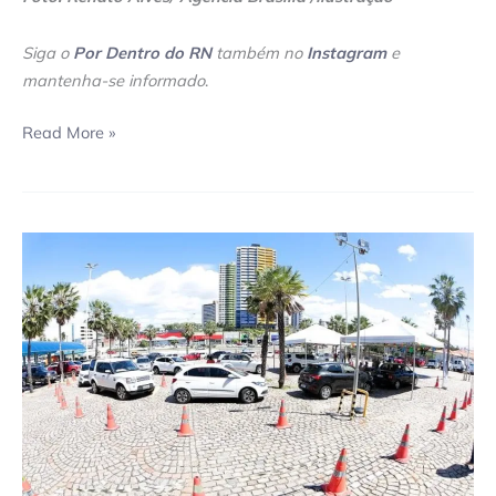
Siga o
Por Dentro do RN
também no
Instagram
e
mantenha-se informado
.
Read More »
A
partir
desta
terça-
feira
(21),
natalenses
também
podem
se