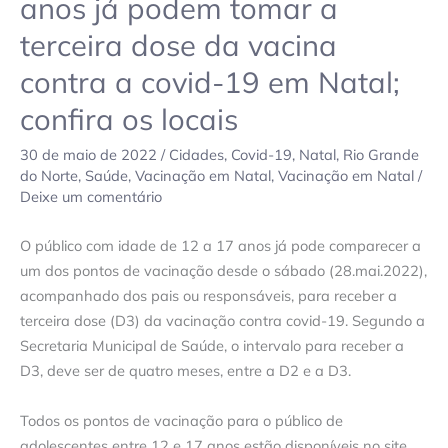
anos já podem tomar a
a
terceira dose da vacina
covid-
19
contra a covid-19 em Natal;
em
confira os locais
Natal;
confira
30 de maio de 2022
/
Cidades
,
Covid-19
,
Natal
,
Rio Grande
os
do Norte
,
Saúde
,
Vacinação em Natal
,
Vacinação em Natal
/
locais
Deixe um comentário
O público com idade de 12 a 17 anos já pode comparecer a
um dos pontos de vacinação desde o sábado (28.mai.2022),
acompanhado dos pais ou responsáveis, para receber a
terceira dose (D3) da vacinação contra covid-19. Segundo a
Secretaria Municipal de Saúde, o intervalo para receber a
D3, deve ser de quatro meses, entre a D2 e a D3.
Todos os pontos de vacinação para o público de
adolescentes entre 12 e 17 anos estão disponíveis no site