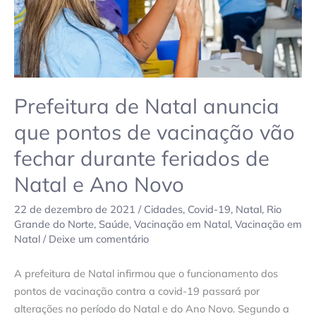
vacinação
vão
fechar
durante
feriados
Prefeitura de Natal anuncia
de
Natal
que pontos de vacinação vão
e
fechar durante feriados de
Ano
Novo
Natal e Ano Novo
22 de dezembro de 2021
/
Cidades
,
Covid-19
,
Natal
,
Rio
Grande do Norte
,
Saúde
,
Vacinação em Natal
,
Vacinação em
Natal
/
Deixe um comentário
A prefeitura de Natal infirmou que o funcionamento dos
pontos de vacinação contra a covid-19 passará por
alterações no período do Natal e do Ano Novo. Segundo a