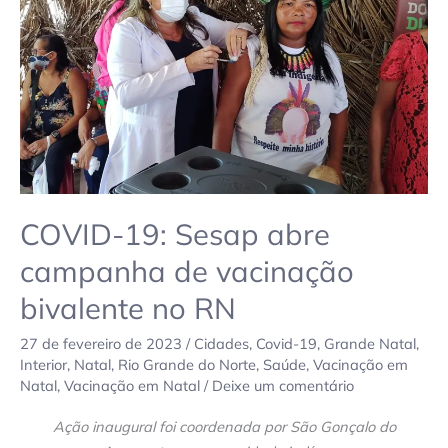
de
vacinação
bivalente
no
RN
COVID-19: Sesap abre
campanha de vacinação
bivalente no RN
27 de fevereiro de 2023
/
Cidades
,
Covid-19
,
Grande Natal
,
Interior
,
Natal
,
Rio Grande do Norte
,
Saúde
,
Vacinação em
Natal
,
Vacinação em Natal
/
Deixe um comentário
Ação inaugural foi coordenada por São Gonçalo do