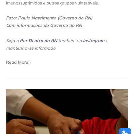
imunossuprimidos e outros grupos vulneráveis.
Foto: Paulo Nascimento (Governo do RN)
Com informações do Governo do RN
Siga o
Por Dentro do RN
também no
Instagram
e
mantenha-se informado
.
Read More »
RN
passa
a
vacinar
crianças
de