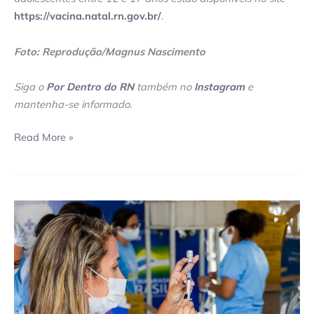
https://vacina.natal.rn.gov.br/
.
Foto: Reprodução/Magnus Nascimento
Siga o
Por Dentro do RN
também no
Instagram
e
mantenha-se informado
.
Read More »
Prefeitura
de
Natal
anuncia
que
pontos
de