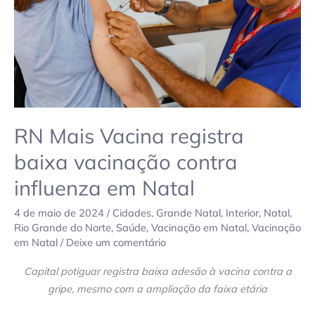
contra
influenza
em
Natal
RN Mais Vacina registra
baixa vacinação contra
influenza em Natal
4 de maio de 2024
/
Cidades
,
Grande Natal
,
Interior
,
Natal
,
Rio Grande do Norte
,
Saúde
,
Vacinação em Natal
,
Vacinação
em Natal
/
Deixe um comentário
Capital potiguar registra baixa adesão à vacina contra a
gripe, mesmo com a ampliação da faixa etária