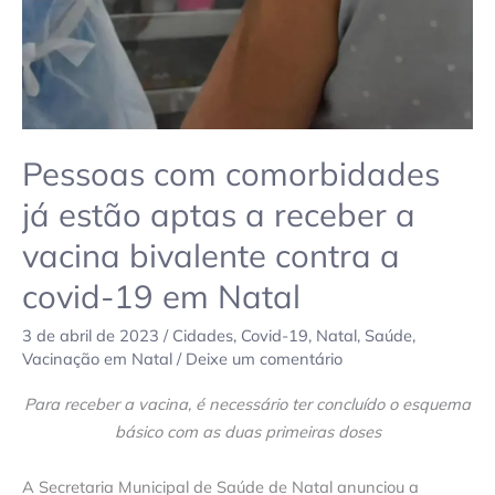
a
vacina
bivalente
contra
a
covid-
Pessoas com comorbidades
19
já estão aptas a receber a
em
vacina bivalente contra a
Natal
covid-19 em Natal
3 de abril de 2023
/
Cidades
,
Covid-19
,
Natal
,
Saúde
,
Vacinação em Natal
/
Deixe um comentário
Para receber a vacina, é necessário ter concluído o esquema
básico com as duas primeiras doses
A Secretaria Municipal de Saúde de Natal anunciou a