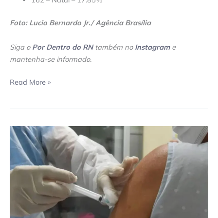
Foto: Lucio Bernardo Jr./ Agência Brasília
Siga o
Por Dentro do RN
também no
Instagram
e
mantenha-se informado
.
Read More »
Pessoas
com
comorbidades
já
estão
aptas
a
receber