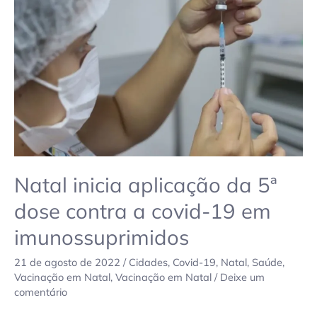
aplicação
da
5ª
dose
contra
a
covid-
19
em
imunossuprimidos
Natal inicia aplicação da 5ª
dose contra a covid-19 em
imunossuprimidos
21 de agosto de 2022
/
Cidades
,
Covid-19
,
Natal
,
Saúde
,
Vacinação em Natal
,
Vacinação em Natal
/
Deixe um
comentário