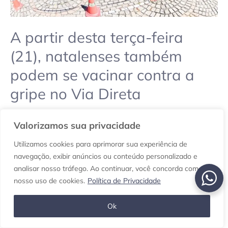
vacinar
contra
A partir desta terça-feira
a
gripe
(21), natalenses também
no
podem se vacinar contra a
Via
Direta
gripe no Via Direta
21 de dezembro de 2021
/
Cidades
,
Natal
,
Rio Grande do
Norte
,
Saúde
,
Vacinação em Natal
,
Vacinação em Natal
/
Valorizamos sua privacidade
Deixe um comentário
Utilizamos cookies para aprimorar sua experiência de
navegação, exibir anúncios ou conteúdo personalizado e
A
Prefeitura de Natal
disponibiliza no
Shopping Via Direta
analisar nosso tráfego. Ao continuar, você concorda com
vacinação contra influenza a partir desta terça-feira
nosso uso de cookies.
Política de Privacidade
(21.dez.2021). No local, as equipes de vacinação, além da
vacina contra a covid-19, também estarão imunizando
Ok
contra a gripe.