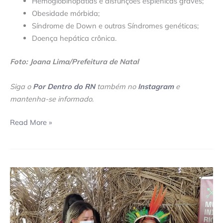
Hemoglobinopatias e disfunções esplênicas graves;
Obesidade mórbida;
Síndrome de Down e outras Síndromes genéticas;
Doença hepática crônica.
Foto: Joana Lima/Prefeitura de Natal
Siga o
Por Dentro do RN
também no
Instagram
e
mantenha-se informado
.
Read More »
COVID-
19:
Sesap
abre
campanha